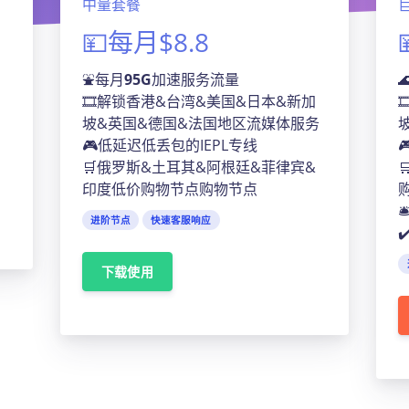
中量套餐
💴每月$8.8
⛲每月
95G
加速服务流量
🎞️解锁香港&台湾&美国&日本&新加
坡&英国&德国&法国地区流媒体服务
🎮低延迟低丢包的IEPL专线
🛒俄罗斯&土耳其&阿根廷&菲律宾&
印度低价购物节点购物节点
进阶节点
快速客服响应
下载使用