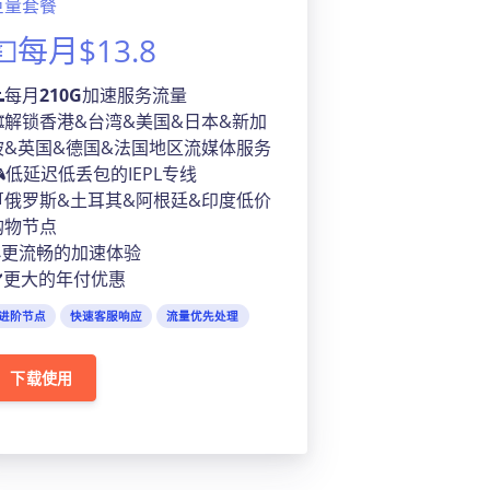
巨量套餐
💴每月$13.8
🌊每月
210G
加速服务流量
🎞️解锁香港&台湾&美国&日本&新加
坡&英国&德国&法国地区流媒体服务
🎮低延迟低丢包的IEPL专线
🛒俄罗斯&土耳其&阿根廷&印度低价
购物节点
🛎️更流畅的加速体验
✔️更大的年付优惠
进阶节点
快速客服响应
流量优先处理
下载使用